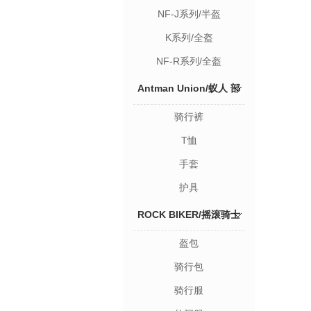
NF-J系列/半盔
K系列/全盔
NF-R系列/全盔
Antman Union/蚁人 部
骑行裤
品
T恤
手套
护具
ROCK BIKER/摇滚骑士
盔包
部品
骑行包
骑行服