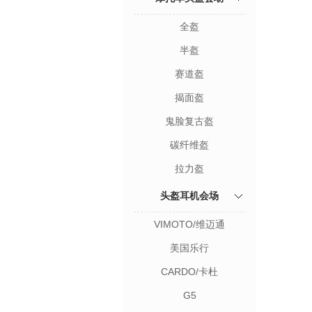
全盔
半盔
赛道盔
揭面盔
鬼脸复古盔
碳纤维盔
拉力盔
头盔耳机会场
VIMOTO/维迈通
美国乐行
CARDO/卡杜
G5